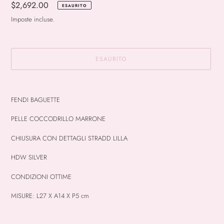
Prezzo
$2,692.00
ESAURITO
di
Imposte incluse.
listino
ESAURITO
Inserimento
del
FENDI BAGUETTE
prodotto
nel
PELLE COCCODRILLO MARRONE
carrello
CHIUSURA CON DETTAGLI STRADD LILLA
HDW SILVER
CONDIZIONI OTTIME
MISURE: L27 X A14 X P5 cm