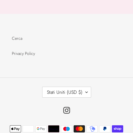
Cerca
Privacy Policy
P
Stati Uniti (USD $)
A
E
S
E
Instagram
/
R
E
Metodi
G
di
I