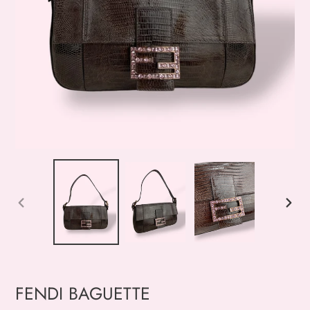
SLIDE
SLIDE
PRECEDENTE
SUCC
FENDI BAGUETTE