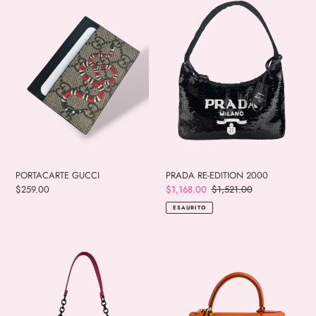
GUCCI
RE-
:
EDITION
2000
PORTACARTE GUCCI
PRADA RE-EDITION 2000
Prezzo
$259.00
Prezzo
$1,168.00
Prezzo
$1,521.00
di
scontato
di
ESAURITO
listino
listino
BOTTEGA
HERMES
VENETA
KELLY
28