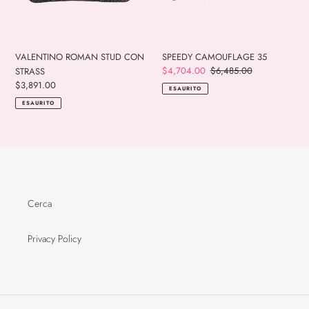
VALENTINO ROMAN STUD CON
SPEEDY CAMOUFLAGE 35
Prezzo
$4,704.00
Prezzo
$6,485.00
STRASS
scontato
di
Prezzo
$3,891.00
ESAURITO
listino
di
ESAURITO
listino
Cerca
Privacy Policy