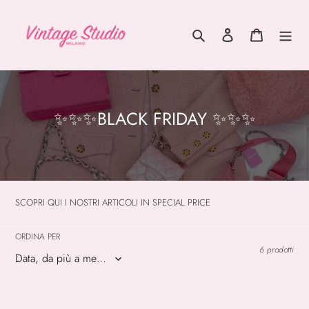
Vai
direttamente
Cerca
Accedi
Carrello
ai
contenuti
C
✨✨✨BLACK FRIDAY ✨✨✨
o
l
l
e
SCOPRI QUI I NOSTRI ARTICOLI IN SPECIAL PRICE
z
i
ORDINA PER
6 prodotti
o
n
PORTACARTE
PRADA
e